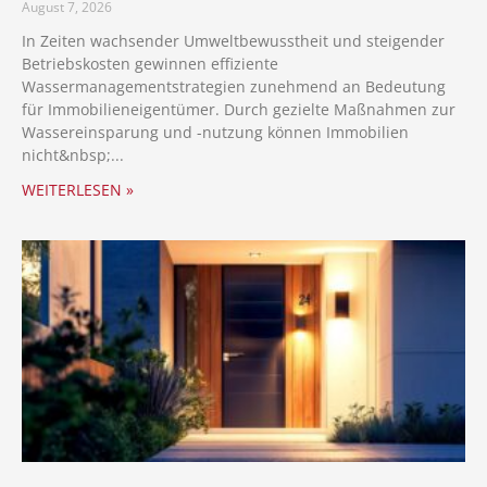
August 7, 2026
In Zeiten wachsender Umweltbewusstheit und steigender
Betriebskosten gewinnen effiziente
Wassermanagementstrategien zunehmend an Bedeutung
für Immobilieneigentümer. Durch gezielte Maßnahmen zur
Wassereinsparung und -nutzung können Immobilien
nicht
WEITERLESEN »