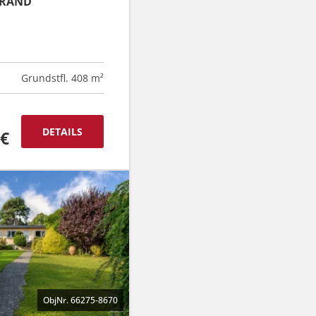
DRAND
Grundstfl. 408 m²
DETAILS
 €
ObjNr. 66275-8670