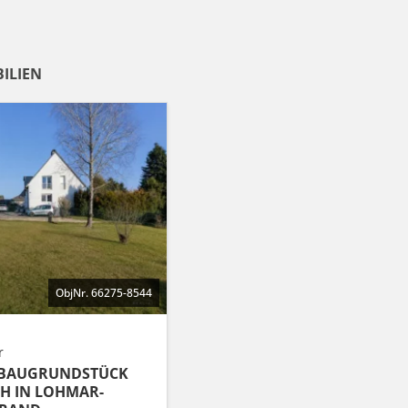
ILIEN
ObjNr. 66275-8544
r
 BAUGRUNDSTÜCK
FH IN LOHMAR-