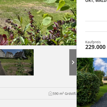
ORT, WAL
Kaufpreis
229.000
590 m² Grdstfl.