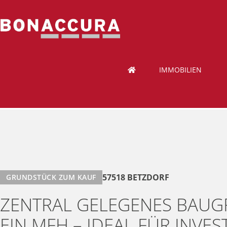
IMMOBILIEN
57518 BETZDORF
GRUNDSTÜCK ZUM KAUF
ZENTRAL GELEGENES BAU
EIN MFH – IDEAL FÜR INVES