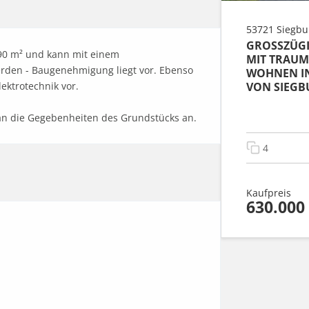
53721 Siegbu
GROSSZÜGI
90 m² und kann mit einem 
IT TRAUMH
den - Baugenehmigung liegt vor. Ebenso 
OHNEN IN 
ON SIEGB
ktrotechnik vor. 

l an die Gegebenheiten des Grundstücks an.
4
Kaufpreis
630.000