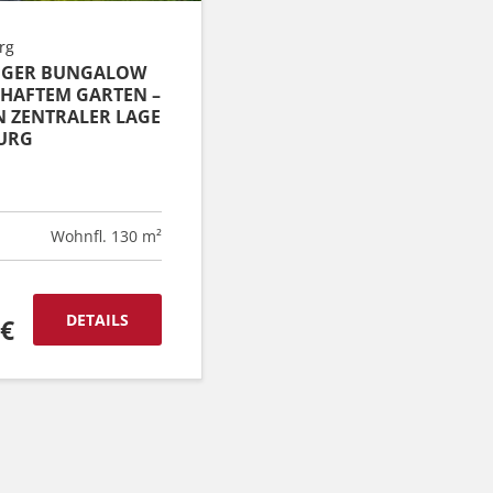
rg
GER BUNGALOW M
AFTEM GARTEN – W
ZENTRALER LAGE V
URG
Wohnfl. 130 m²
DETAILS
 €