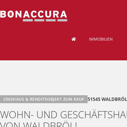
IMMOBILIEN
51545 WALDBRÖ
ZINSHAUS & RENDITEOBJEKT ZUM KAUF
WOHN- UND GESCHÄFTSHAUS
VON WALDBRÖL!