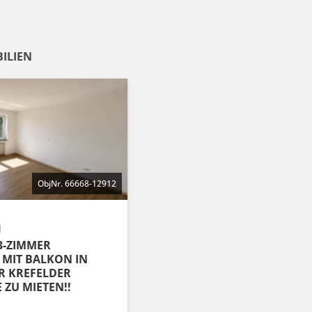
ILIEN
ObjNr. 66668-12912
d
3-ZIMMER
MIT BALKON IN
R KREFELDER
ZU MIETEN!!