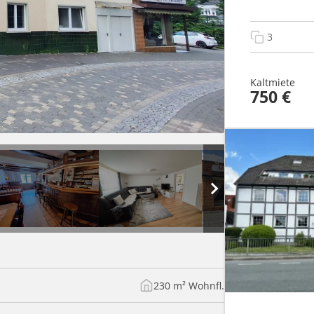
3
Kaltmiete
750 €
230 m² Wohnfl.