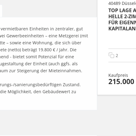
40489 Düssel
TOP LAGE 
HELLE 2-
FÜR EIGEN
KAPITALAN
ermietbaren Einheiten in zentraler, gut 
ei Gewerbeeinheiten – eine Metzgerei (mit 
tte – sowie eine Wohnung, die sich über 
 (netto) beträgt 19.800 € / Jahr. Die 
2
hend - bietet somit Potenzial für eine 
staltung der Einheit (auch ggfs. als 
aum zur Steigerung der Mieteinnahmen.

Kaufpreis
215.000
rungs-/sanierungsbedürftigen Zustand. 
e Möglichkeit, den Gebäudewert zu 