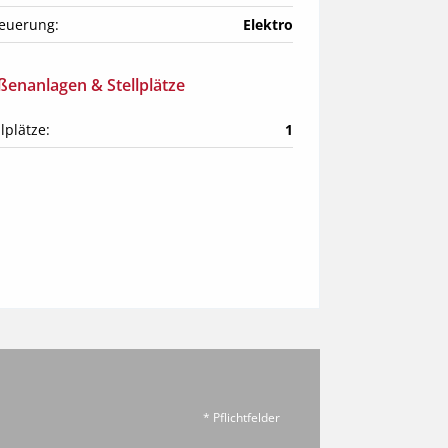
euerung:
Elektro
ßenanlagen & Stellplätze
llplätze:
1
* Pflichtfelder