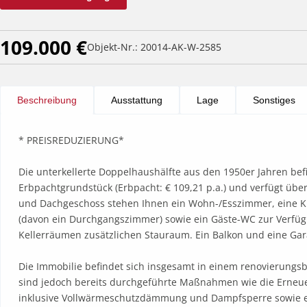
109.000 €
Objekt-Nr.: 20014-AK-W-2585
Beschreibung
Ausstattung
Lage
Sonstiges
* PREISREDUZIERUNG* 

Die unterkellerte Doppelhaushälfte aus den 1950er Jahren befi
Erbpachtgrundstück (Erbpacht: € 109,21 p.a.) und verfügt über
und Dachgeschoss stehen Ihnen ein Wohn-/Esszimmer, eine Kü
(davon ein Durchgangszimmer) sowie ein Gäste-WC zur Verfügun
Kellerräumen zusätzlichen Stauraum. Ein Balkon und eine Gar
Die Immobilie befindet sich insgesamt in einem renovierungsb
sind jedoch bereits durchgeführte Maßnahmen wie die Erneuer
inklusive Vollwärmeschutzdämmung und Dampfsperre sowie ein