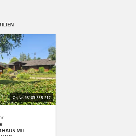
ILIEN
ObjNr. 63185-SSB-217
hr
R
KHAUS MIT