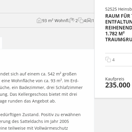
52525 Heinsb
RAUM FÜR
93 m² Wohnfl.
2
4
1
ENTFALTUNG
REIHENEND
1.782 M²
TRAUMGRU
4
ndet sich auf einem ca. 542 m² großen 
Kaufpreis
 eine Wohnfläche von ca. 93 m². Im Erd- 
235.000
che, ein Badezimmer, drei Schlafzimmer 
g. Das Kellergeschoss bietet mit drei 
age runden das Angebot ab.

edürftigen Zustand. Positiv zu erwähnen 
ung des Satteldachs im Jahr 2005 
e teilweise mit Vollwärmeschutz 