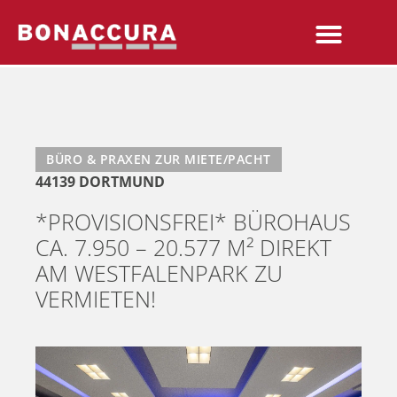
BÜRO & PRAXEN ZUR MIETE/PACHT
44139 DORTMUND
*PROVISIONSFREI* BÜROHAUS
CA. 7.950 – 20.577 M² DIREKT
AM WESTFALENPARK ZU
VERMIETEN!