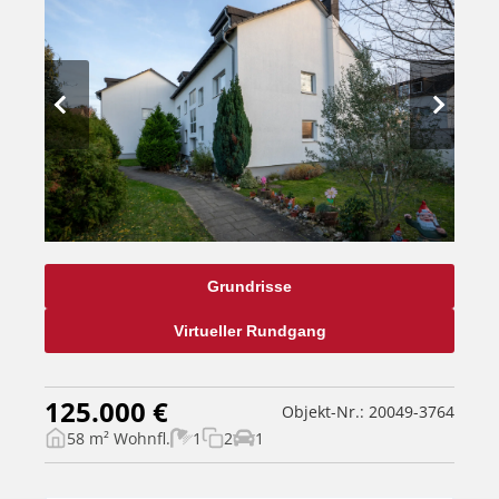
Grundrisse
Virtueller Rundgang
125.000 €
Objekt-Nr.: 20049-3764
58 m² Wohnfl.
1
2
1