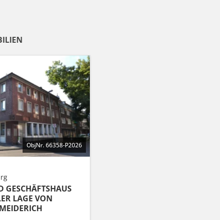
ILIEN
ObjNr. 66358-P2026
rg
D GESCHÄFTSHAUS
LER LAGE VON
MEIDERICH