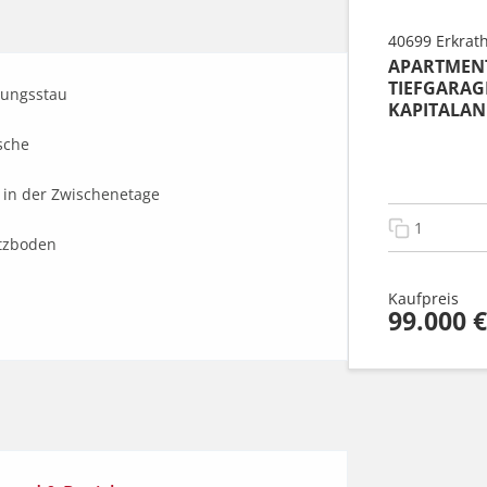
40699 Erkrat
APARTMENT
TIEFGARAG
ungsstau

KAPITALAN
sche 

in der Zwischenetage

1
tzboden 

Kaufpreis
99.000 €