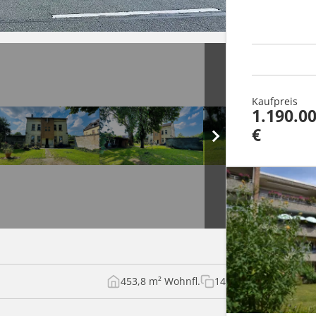
Kaufpreis
1.190.0
€
453,8 m² Wohnfl.
14