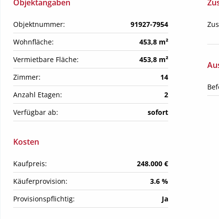
Objektangaben
Zu
Objektnummer:
91927-7954
Zus
Wohnfläche:
453,8 m²
Vermietbare Fläche:
453,8 m²
Aus
Zimmer:
14
Bef
Anzahl Etagen:
2
Verfügbar ab:
sofort
Kosten
Kaufpreis:
248.000 €
Käuferprovision:
3.6 %
Provisionspflichtig:
Ja