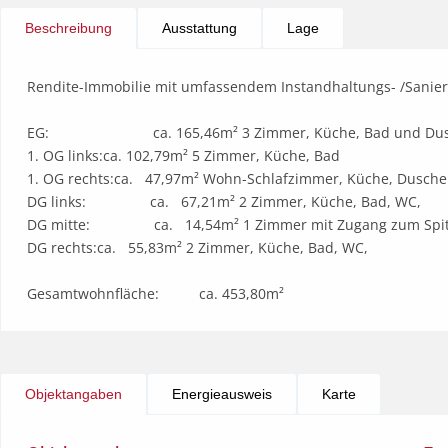
Beschreibung
Ausstattung
Lage
Rendite-Immobilie mit umfassendem Instandhaltungs- /Sanier
EG:                          ca. 165,46m² 3 Zimmer, Küche, Bad und Du
1. OG links:ca. 102,79m² 5 Zimmer, Küche, Bad	

1. OG rechts:ca.   47,97m² Wohn-Schlafzimmer, Küche, Dusche 
DG links:                ca.   67,21m² 2 Zimmer, Küche, Bad, WC,

DG mitte:                ca.   14,54m² 1 Zimmer mit Zugang zum Spi
DG rechts:ca.   55,83m² 2 Zimmer, Küche, Bad, WC, 

Gesamtwohnfläche:          ca. 453,80m²
Objektangaben
Energieausweis
Karte