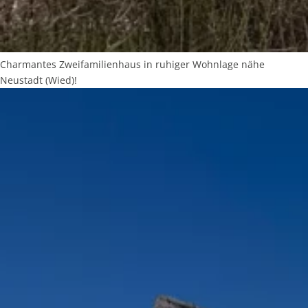
Charmantes Zweifamilienhaus in ruhiger Wohnlage nähe
Neustadt (Wied)!