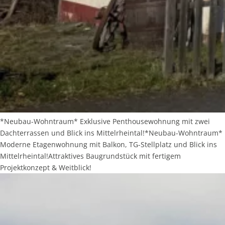
*Neubau-Wohntraum* Exklusive Penthousewohnung mit zwei
Dachterrassen und Blick ins Mittelrheintal!*Neubau-Wohntraum*
Moderne Etagenwohnung mit Balkon, TG-Stellplatz und Blick ins
Mittelrheintal!Attraktives Baugrundstück mit fertigem
Projektkonzept & Weitblick!