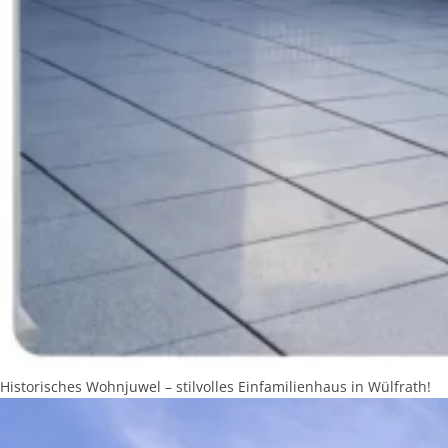
Historisches Wohnjuwel – stilvolles Einfamilienhaus in Wülfrath!