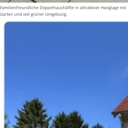
Familienfreundliche Doppelhaushälfte in attraktiver Hanglage mit
Garten und viel grüner Umgebung.