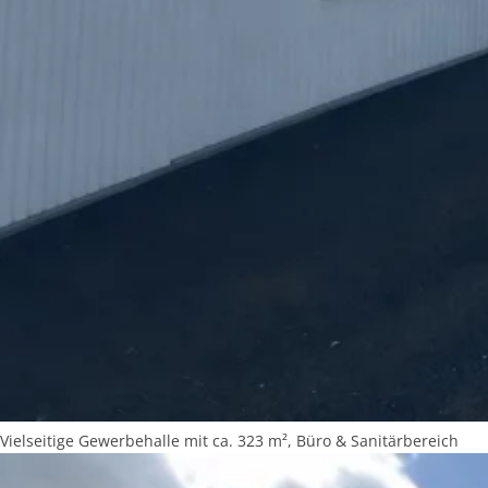
Vielseitige Gewerbehalle mit ca. 323 m², Büro & Sanitärbereich