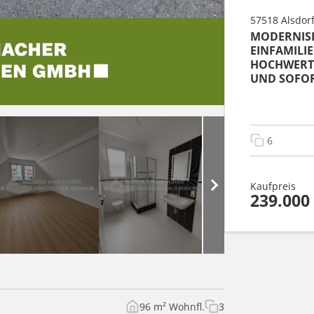
57518 Alsdor
MODERNISI
EINFAMILI
HOCHWERTI
UND SOFOR
6
Kaufpreis
239.000
96 m² Wohnfl.
3