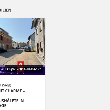
ILIEN
ObjNr. 20014-AK-B-6122
 (Sieg)
T CHARME –
SHÄLFTE IN
AGE!