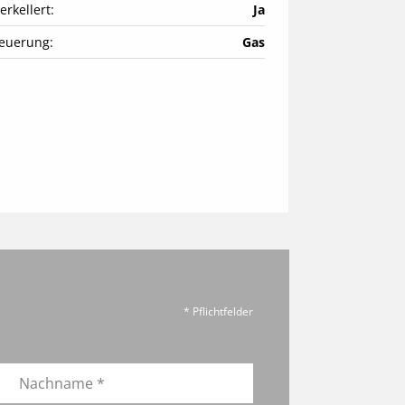
erkellert:
Ja
euerung:
Gas
* Pflichtfelder