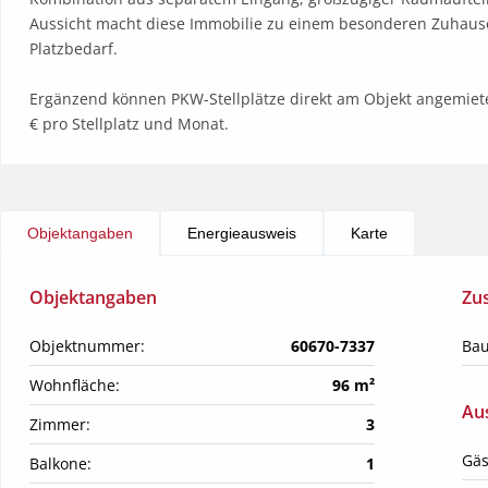
Aussicht macht diese Immobilie zu einem besonderen Zuhause f
Platzbedarf.

Ergänzend können PKW-Stellplätze direkt am Objekt angemietet
€ pro Stellplatz und Monat.
Objektangaben
Energieausweis
Karte
Objektangaben
Zu
Objektnummer:
60670-7337
Bau
Wohnfläche:
96 m²
Aus
Zimmer:
3
Gäs
Balkone:
1