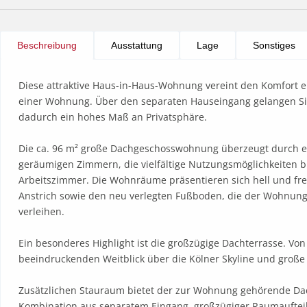
Beschreibung
Ausstattung
Lage
Sonstiges
Diese attraktive Haus-in-Haus-Wohnung vereint den Komfort e
einer Wohnung. Über den separaten Hauseingang gelangen Sie
dadurch ein hohes Maß an Privatsphäre.

Die ca. 96 m² große Dachgeschosswohnung überzeugt durch ei
geräumigen Zimmern, die vielfältige Nutzungsmöglichkeiten bie
Arbeitszimmer. Die Wohnräume präsentieren sich hell und freu
Anstrich sowie den neu verlegten Fußboden, die der Wohnung
verleihen.

Ein besonderes Highlight ist die großzügige Dachterrasse. Von 
beeindruckenden Weitblick über die Kölner Skyline und große T
Zusätzlichen Stauraum bietet der zur Wohnung gehörende Dach
Kombination aus separatem Eingang, großzügiger Raumaufteilu