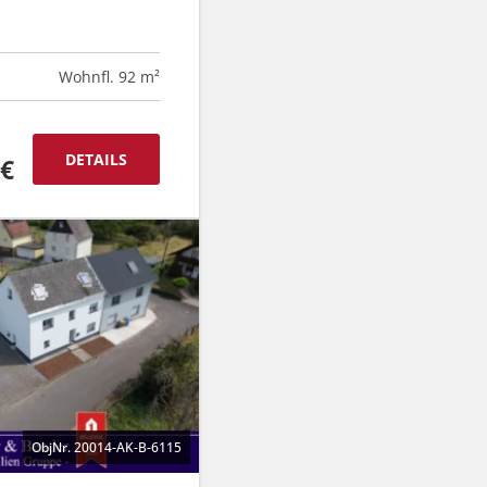
Wohnfl. 92 m²
DETAILS
 €
ObjNr. 20014-AK-B-6115