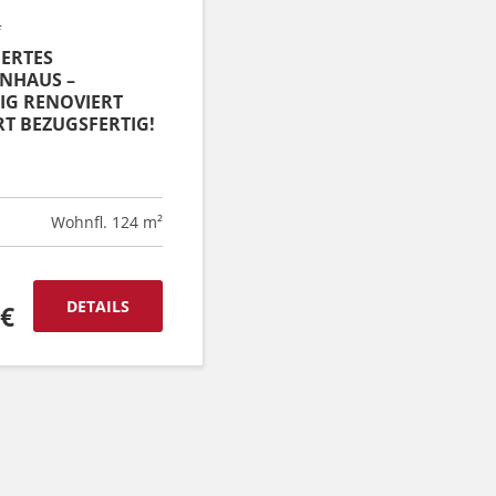
f
ERTES
ENHAUS –
G RENOVIERT
T BEZUGSFERTIG!
Wohnfl. 124 m²
DETAILS
 €