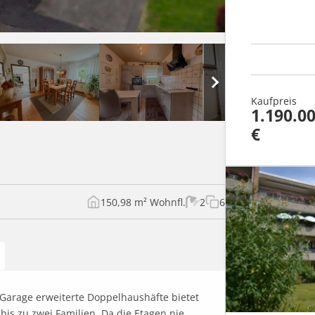
Kaufpreis
1.190.0
€
150,98 m² Wohnfl.
2
6
Garage erweiterte Doppelhaushäfte bietet 
is zu zwei Familien. Da die Etagen nie 