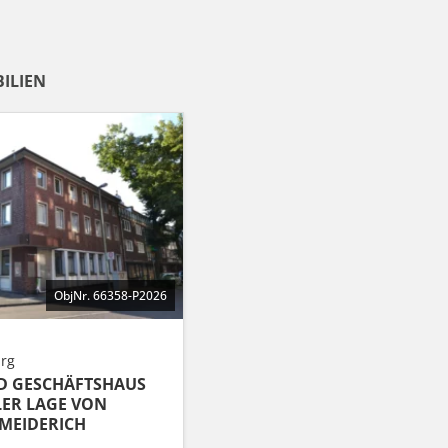
ILIEN
ObjNr. 66358-P2026
rg
D GESCHÄFTSHAUS
LER LAGE VON
MEIDERICH