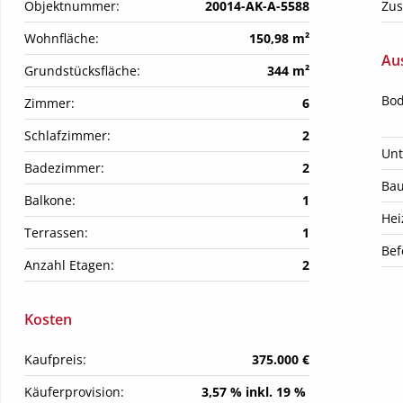
Objektnummer:
20014-AK-A-5588
Zus
Wohnfläche:
150,98 m²
Aus
Grundstücksfläche:
344 m²
Bod
Zimmer:
6
Schlafzimmer:
2
Unt
Badezimmer:
2
Bau
Balkone:
1
Hei
Terrassen:
1
Bef
Anzahl Etagen:
2
Kosten
Kaufpreis:
375.000 €
Käuferprovision:
3,57 % inkl. 19 % 