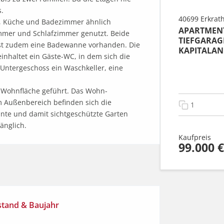
 

40699 Erkrat
, Küche und Badezimmer ähnlich 
APARTMENT
mmer und Schlafzimmer genutzt. Beide 
TIEFGARAG
ist zudem eine Badewanne vorhanden. Die 
KAPITALAN
inhaltet ein Gäste-WC, in dem sich die 
Untergeschoss ein Waschkeller, eine 
s Wohnfläche geführt. Das Wohn-
m Außenbereich befinden sich die 
1
unte und damit sichtgeschützte Garten 
änglich.
Kaufpreis
99.000 €
stand & Baujahr